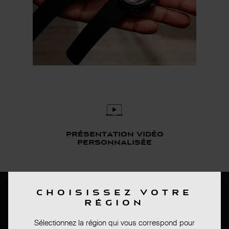
présentation vidéo
personnalisée
Bas de page
CHOISISSEZ VOTRE
RÉGION
PRESS ROOM
Sélectionnez la région qui vous correspond pour
CONDITIONS DE VENTES