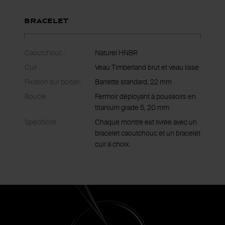
Bracelet
Caoutchouc :
Naturel HNBR
Cuir :
Veau Timberland brut et veau lisse
Fixation sur boitier:
Barrette standard, 22 mm
Boucle :
Fermoir déployant à poussoirs en
titanium grade 5, 20 mm
Spécificité :
Chaque montre est livrée avec un
bracelet caoutchouc et un bracelet
cuir à choix.