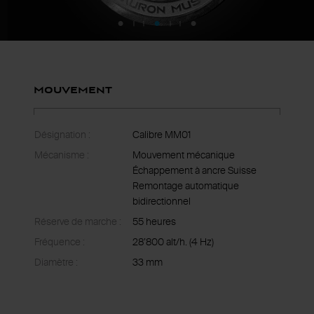
|
|
|
|
Mouvement
Désignation :
Calibre MM01
Mécanisme :
Mouvement mécanique
Échappement à ancre Suisse
Remontage automatique
bidirectionnel
Réserve de marche :
55 heures
Fréquence :
28’800 alt/h. (4 Hz)
Diamètre :
33 mm