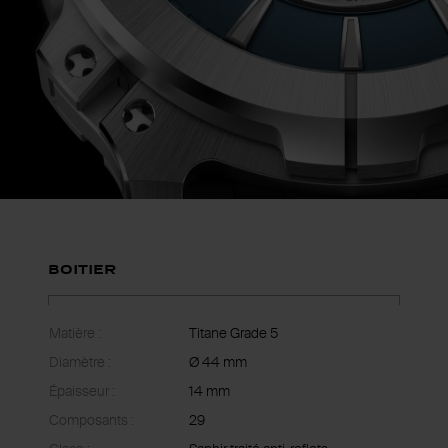
Boitier
Matière :
Titane Grade 5
Diamètre :
Ø 44 mm
Épaisseur :
14 mm
Composants :
29