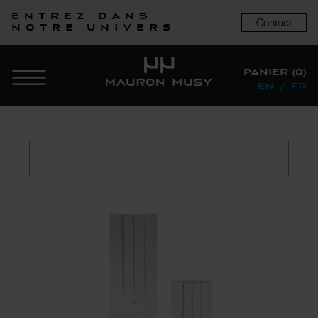
Entrez dans
Contact
notre univers
PANIER (0)
EN
/
FR