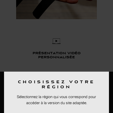
présentation vidéo
personnalisée
Bas de page
CHOISISSEZ VOTRE
RÉGION
PRESS ROOM
Sélectionnez la région qui vous correspond pour
CONDITIONS DE VENTES
accéder à la version du site adaptée.
MENTIONS LEGALES