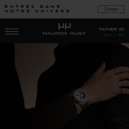
Entrez dans
Contact
notre univers
PANIER (0)
EN
/
FR