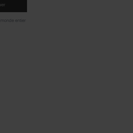
ier
e monde entier