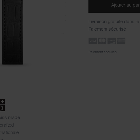
Ajouter au pan
Livraison gratuite dans l
Paiement sécurisé
Paiement sécurisé
wiss made
crafted
rnationale
ns