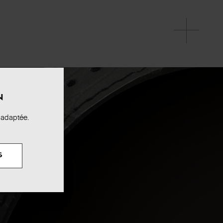
N
 adaptée.
S