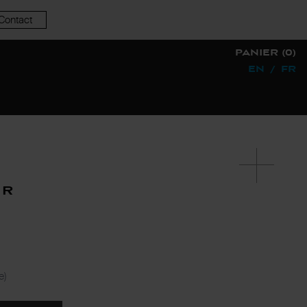
Contact
PANIER (0)
EN
/
FR
or
e)