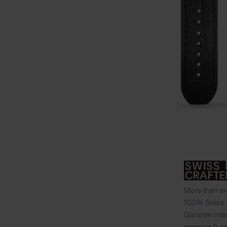
More than s
100% Swiss 
Garantie inte
pendant 5 a