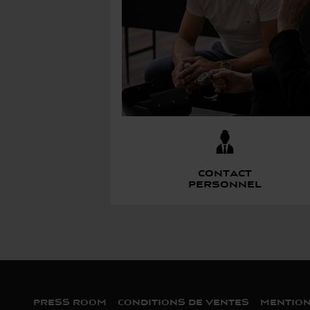
Contact
personnel
Bas de page
PRESS ROOM
CONDITIONS DE VENTES
MENTION