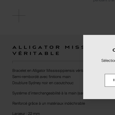
Alligator Mississip
véritable
Sélectio
Bracelet en Alligator Mississippiensis véritable
Semi-rembordé avec finitions main
Doublure Sydney noir en caoutchouc
Système d’interchangeabilité à la main (sans outil)
Renforcé grâce à un matériaux indéchirable
Largeur : 22 mm