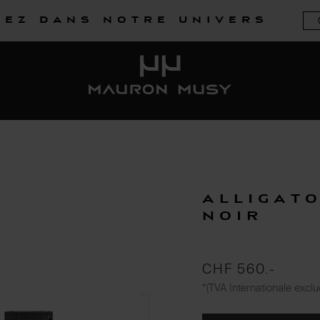
rez dans notre univers
Alligat
noir
CHF 560.-
*(TVA Internationale exclu