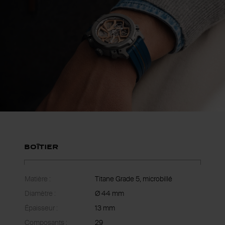
Boîtier
Matière :
Titane Grade 5, microbillé
Diamètre :
Ø 44 mm
Épaisseur :
13 mm
Composants :
29