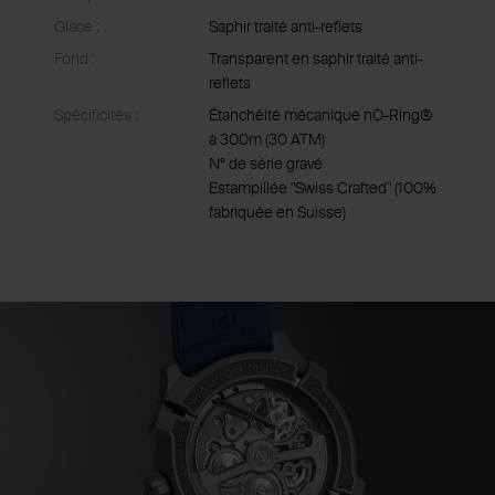
Glace :
Saphir traité anti-reflets
Fond :
Transparent en saphir traité anti-
reflets
Spécificités :
Étanchéité mécanique nO-Ring®
à 300m (30 ATM)
N° de série gravé
Estampillée "Swiss Crafted" (100%
fabriquée en Suisse)