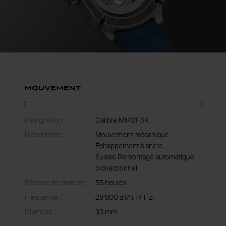
Mouvement
Désignation :
Calibre MM01-SK
Mécanisme :
Mouvement mécanique
Échappement à ancre
Suisse Remontage automatique
bidirectionnel
Réserve de marche :
55 heures
Fréquence :
28’800 alt/h. (4 Hz)
Diamètre :
33 mm