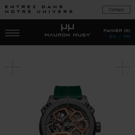
Entrez dans
Contact
notre univers
PANIER (0)
EN
/
FR