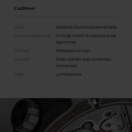
Cadran
Base :
Météorite Muonionalusta véritable
Structure supérieure :
Or rouge massif 18 carat (coulé par
algorithme)
Finitions :
Réalisées à la main
Aiguilles :
Polies diamant avec extrémités
lumineuses
Index :
Luminescents